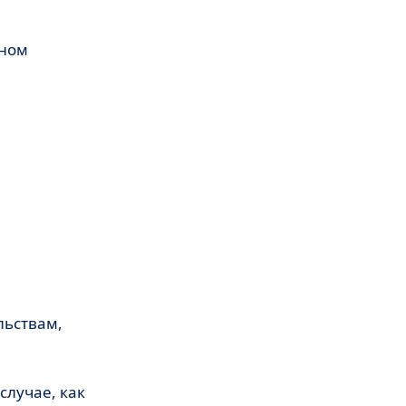
бном
льствам,
случае, как