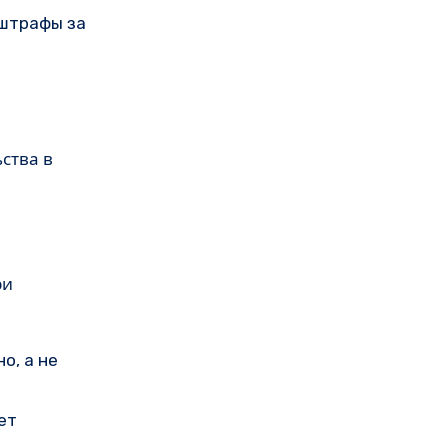
 штрафы за
ства в
ри
о, а не
ет