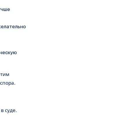
учше
желательно
ическую
этим
спора.
в суде.