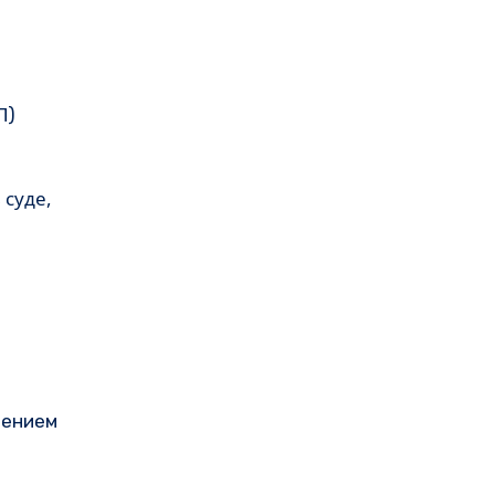
П)
 суде,
чением