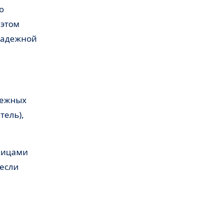
о
 этом
 надежной
нежных
тель),
 лицами
 если