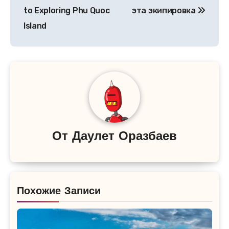
записям
to Exploring Phu Quoc
эта экипировка
Island
От
Даулет Оразбаев
Похожие Записи