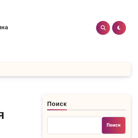
ина
Поиск
я
Поиск