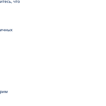
итесь, что
личных
трим