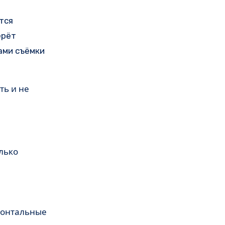
тся
ерёт
ами съёмки
ть и не
лько
зонтальные