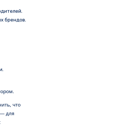
одителей.
х брендов.
и.
тором.
ить, что
 — для
с