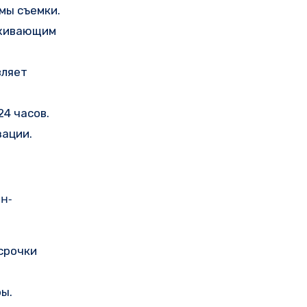
мы съемки.
рживающим
вляет
4 часов.
зации.
н-
срочки
ры.