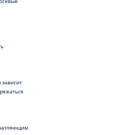
хосевые
ть
 зависит
аряжаться
ечатляющим