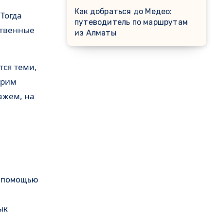
Как добраться до Медео:
путеводитель по маршрутам
ственные
из Алматы
тся теми,
трим
ажем, на
с помощью
ык