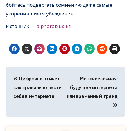
бойтесь подвергать сомнению даже самые
укоренившиеся убеждения.
Источник —
alpharabius.kz
Навигация
Цифровой этикет:
Метавселенная:
по
как правильно вести
будущее интернета
записям
себя в интернете
или временный тренд