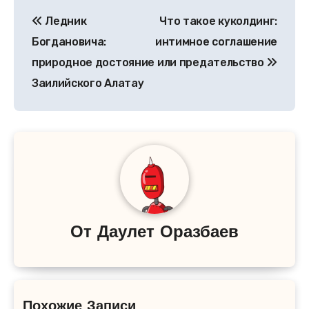
Навигация
Ледник
Что такое куколдинг:
по
Богдановича:
интимное соглашение
записям
природное достояние
или предательство
Заилийского Алатау
От
Даулет Оразбаев
Похожие Записи