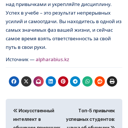
над привычками и укрепляйте дисциплину.
Успех в учебе – это результат непрерывных
усилий и самоотдачи. Вы находитесь в одной из
самых значимых фаз вашей жизни, и сейчас
самое время взять ответственность за свой
путь в свои руки.
Источник —
alpharabius.kz
Навигация
Искусственный
Топ-5 привычек
по
интеллект в
успешных студентов:
записям
обучении: помощник
наука об обучении