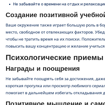
Не забывайте о времени на отдых и релаксаци
Создание позитивной учебно
Ваше окружение также играет большую роль в борьбе с прокрастинацией. Обеспечьте себе удобное рабочее
место, свободное от отвлекающих факторов. Убеди
чтобы не тратить время на их поиски. Положител
повысить вашу концентрацию и желание учиться
Психологические приемы
Награды и поощрения
Не забывайте поощрять себя за достижения, даже самые маленькие. Это может быть что угодно: вкусная еда,
короткая прогулка или просмотр любимого сериа
помогает в дальнейшем избегать откладывания д
Позитивное мышление и сам