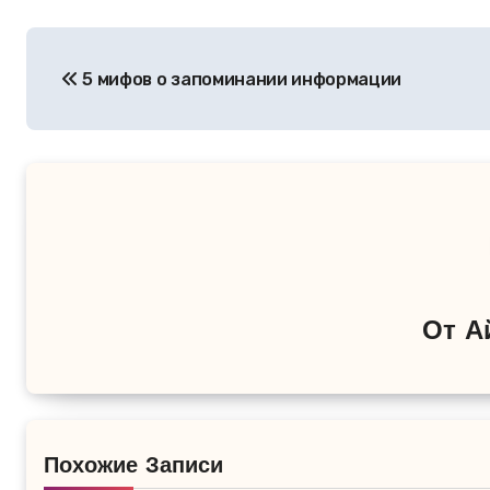
Навигация
5 мифов о запоминании информации
по
записям
От
А
Похожие Записи