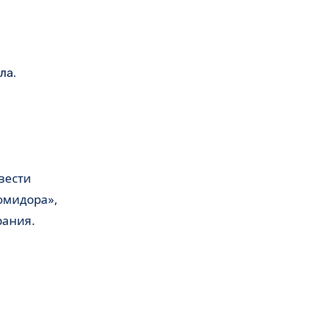
ла.
Помидора»,
рания.