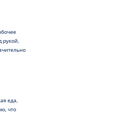
д рукой,
начительно
ю, что