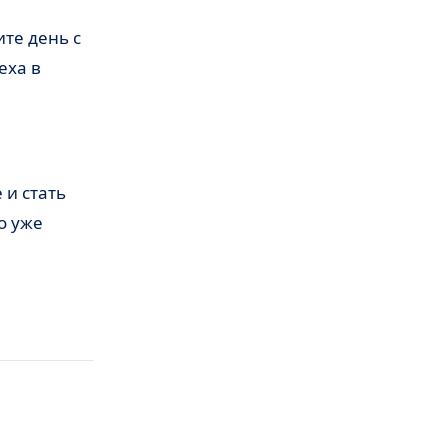
еха в
о уже