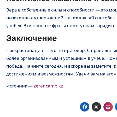
Вера в собственные силы и способности — это мощный инструмент в борьбе с прокрастинацией. Начните день с
позитивных утверждений, таких как: «Я способен
учебе». Эти простые фразы помогут вам зарядить
Заключение
Прокрастинация — это не приговор. С правильным подходом и стратегиями вы сможете преодолеть ее и стать
более организованным и успешным в учебе. Помн
победа. Начните сегодня, и вскоре вы заметите, 
достижениям и возможностям. Удачи вам на этом
Источник —
zerencamp.kz