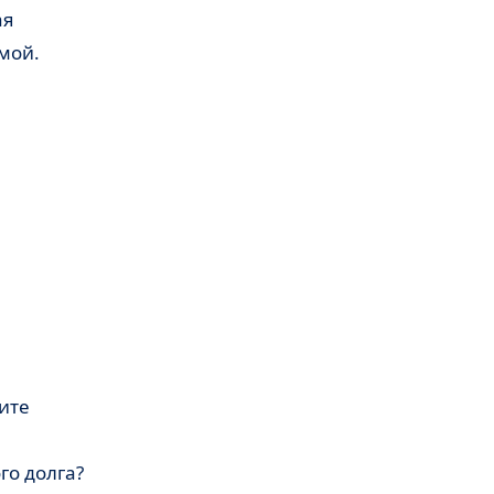
ая
емой.
го долга?