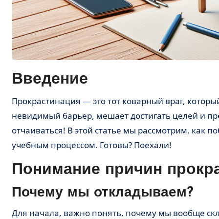
Введение
Прокрастинация — это тот коварный враг, который поджидает нас на каждом шагу в учебе. Она словно
невидимый барьер, мешает достигать целей и пр
отчаиваться! В этой статье мы рассмотрим, как 
учебным процессом. Готовы? Поехали!
Понимание причин прокр
Почему мы откладываем?
Для начала, важно понять, почему мы вообще склонны откладывать дела на потом. Прокрастинация может быть