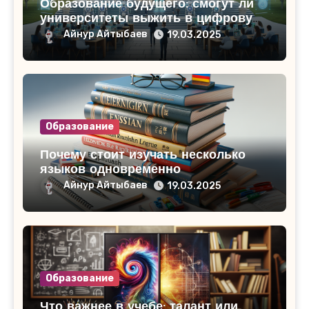
Образование будущего: смогут ли
университеты выжить в цифровую
эпоху
Айнур Айтыбаев
19.03.2025
Образование
Почему стоит изучать несколько
языков одновременно
Айнур Айтыбаев
19.03.2025
Образование
Что важнее в учебе: талант или