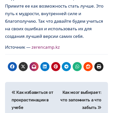
Примите ее как возможность стать лучше. Это
путь к мудрости, внутренней силе и
благополучию. Так что давайте будем учиться
на своих ошибках и использовать их для
создания лучшей версии самих себя.
Источник —
zerencamp.kz
Навигация
Как избавиться от
Как мозг выбирает:
по
прокрастинации в
что запомнить а что
записям
учебе
забыть